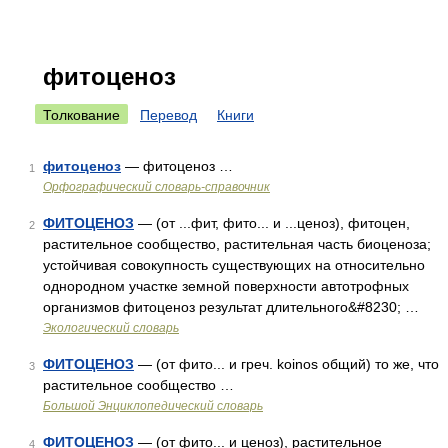
фитоценоз
Толкование
Перевод
Книги
фитоценоз
— фитоценоз …
1
Орфографический словарь-справочник
ФИТОЦЕНОЗ
— (от ...фит, фито... и ...ценоз), фитоцен,
2
растительное сообщество, растительная часть биоценоза;
устойчивая совокупность существующих на относительно
однородном участке земной поверхности автотрофных
организмов фитоценоз результат длительного&#8230; …
Экологический словарь
ФИТОЦЕНОЗ
— (от фито... и греч. koinos общий) то же, что
3
растительное сообщество …
Большой Энциклопедический словарь
ФИТОЦЕНОЗ
— (от фито... и ценоз), растительное
4