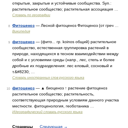
открытые, закрытые и устойчивые сообщества. Syn.:
растительное сообщество; растительная ассоциация …
Словарь по географии
Фитоценоз
— Лесной фитоценоз Фитоценоз (от греч …
8
Википедия
фитоценоз
— (фито... гр. koinos общий) растительное
9
сообщество, естественная группировка растений в
природе, находящихся в тесном взаимодействии между
собой и с условиями среды (напр., лес, степь и более
дробные их подразделения: лес еловый, сосновый и
т.&#8230; …
Словарь иностранных слов русского языка
фитоценоз
— ▲ биоценоз ↑ растение фитоценоз
10
растительное сообщество; растительность,
соответствующая природным условиям данного участка
местности. фитоценология, геоботаника …
Идеографический словарь русского языка
Страницы
Следующая
→